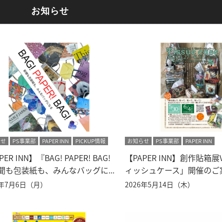
お知らせ
らせ
PS事業部
PAPER INN
PICKUP情報
お知らせ
PS事業部
PAPER INN
PER INN】『BAG! PAPER! BAG!
【PAPER INN】創作貼箱
聞も包装紙も、みんなバッグに...
ィッシュケース」開催のご
6年7月6日（月）
2026年5月14日（木）