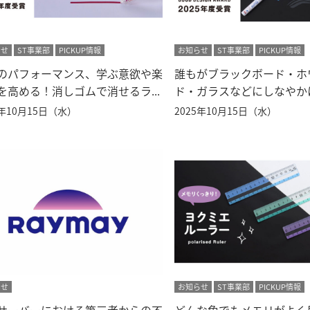
らせ
ST事業部
PICKUP情報
お知らせ
ST事業部
PICKUP情報
のパフォーマンス、学ぶ意欲や楽
誰もがブラックボード・ホ
を高める！消しゴムで消せるラ...
ド・ガラスなどにしなやかに書
5年10月15日（水）
2025年10月15日（水）
らせ
お知らせ
ST事業部
PICKUP情報