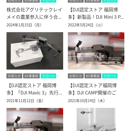
お知らせ
BS事業部
ドローン
お知らせ
BS事業部
ドローン
株式会社アグリテックレイ
【DJI認定ストア 福岡博
メイの農業参入に伴う合...
多】新製品！DJI Mini 3 P...
2024年1月15日（月）
2022年5月24日（火）
お知らせ
BS事業部
ドローン
お知らせ
BS事業部
ドローン
【DJI認定ストア 福岡博
【DJI認定ストア福岡博
多】「DJI Mavic 3」先行...
多】DJI CAMP開催のご
案...
2021年11月12日（金）
2021年10月14日（木）