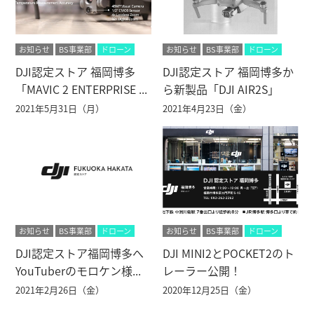
お知らせ
BS事業部
ドローン
お知らせ
BS事業部
ドローン
DJI認定ストア 福岡博多
DJI認定ストア 福岡博多か
「MAVIC 2 ENTERPRISE ...
ら新製品「DJI AIR2S」
の...
2021年5月31日（月）
2021年4月23日（金）
お知らせ
BS事業部
ドローン
お知らせ
BS事業部
ドローン
DJI認定ストア福岡博多へ
DJI MINI2とPOCKET2のト
YouTuberのモロケン様...
レーラー公開！
2021年2月26日（金）
2020年12月25日（金）