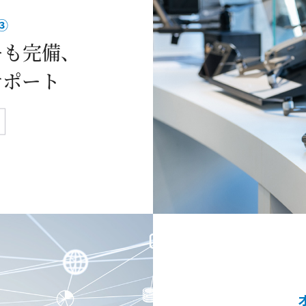
③
ーも完備、
サポート