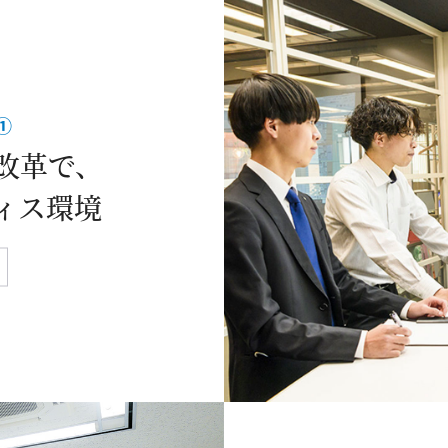
①
改革で、
ィス環境