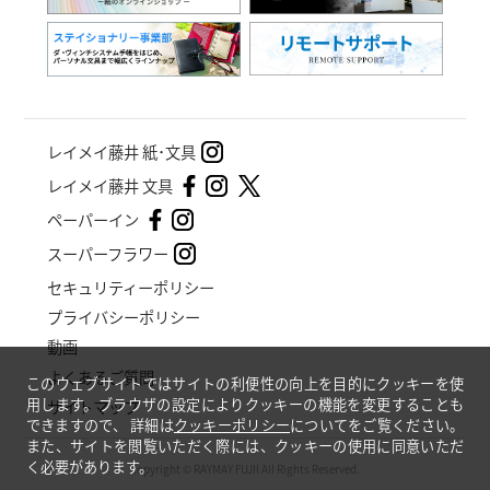
レイメイ藤井 紙･文具
レイメイ藤井 文具
ペーパーイン
スーパーフラワー
セキュリティーポリシー
プライバシーポリシー
動画
よくあるご質問
このウェブサイトではサイトの利便性の向上を目的にクッキーを使
用します。ブラウザの設定によりクッキーの機能を変更することも
サイトマップ
できますので、
詳細は
クッキーポリシー
についてをご覧ください。
また、サイトを閲覧いただく際には、クッキーの使用に同意いただ
く必要があります。
Copyright © RAYMAY FUJII All Rights Reserved.