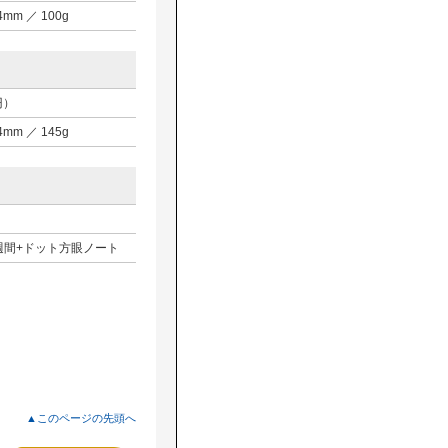
D4mm ／ 100g
円）
D4mm ／ 145g
週間+ドット方眼ノート
▲このページの先頭へ