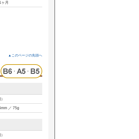
1ヶ月
▲このページの先頭へ
円）
D4mm ／ 75g
円）