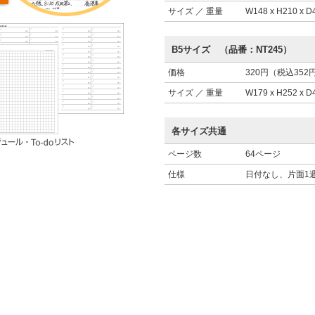
サイズ ／ 重量
W148 x H210 x 
B5サイズ （品番：NT245）
価格
320円（税込352
サイズ ／ 重量
W179 x H252 x 
各サイズ共通
ページ数
64ページ
仕様
日付なし、片面1