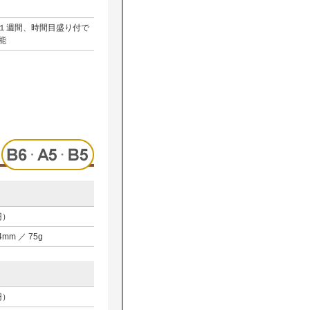
１週間、時間目盛り付で
能
円）
D4mm ／ 75g
円）