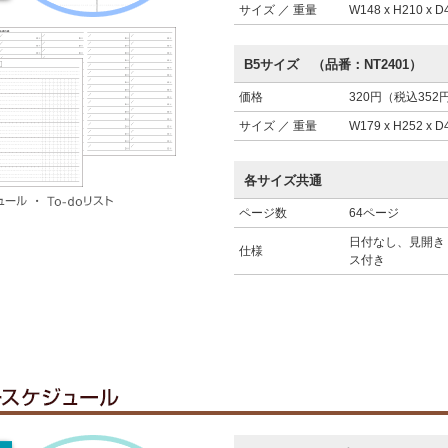
サイズ ／ 重量
W148 x H210 x 
B5サイズ （品番：NT2401）
価格
320円（税込352
サイズ ／ 重量
W179 x H252 x 
各サイズ共通
ページ数
64ページ
日付なし、見開き
仕様
ス付き