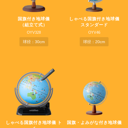
国旗付き地球儀
しゃべる国旗付き
地球儀
（組立て式）
スタンダード
OYV328
OYV46
球径：30cm
球径：20cm
しゃべる国旗付き
地球儀 ト
国旗・よみがな付き
地球儀